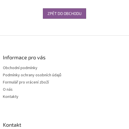
ZPĚT DO OBCHODU
Z
á
p
a
Informace pro vás
t
Obchodní podmínky
í
Podmínky ochrany osobních údajů
Formulář pro vrácení zboží
O nás
Kontakty
Kontakt