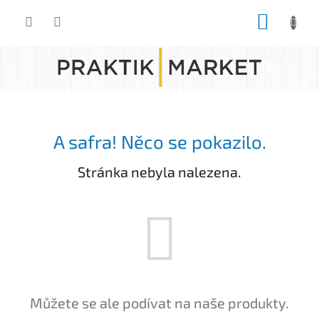
Přejít
NÁKUP
na
obsah
KOŠÍK
A safra! Něco se pokazilo.
Stránka nebyla nalezena.
Můžete se ale podívat na naše produkty.