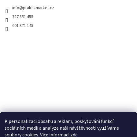
info
@
praktikmarket.cz
727 851 455
601 371 145
K personalizaci obsahu a reklam, poskytování funkcí
sociálních médií a analýze naší návštěvnosti využíváme
soubory cookies. Více informací
zde
.