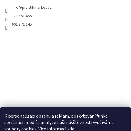
info
@
praktikmarket.cz
727 851 455
601 371 145
K personalizaci obsahu a reklam, poskytování funkcí
sociálních médií a analýze naší návštěvnosti využíváme
soubory cookies. Více informací
zde
.