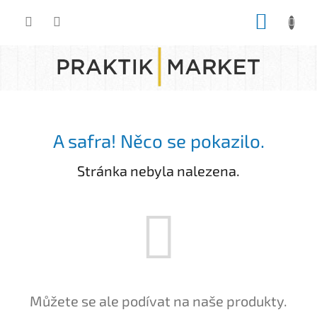
Přejít
NÁKUP
na
obsah
KOŠÍK
A safra! Něco se pokazilo.
Stránka nebyla nalezena.
Můžete se ale podívat na naše produkty.